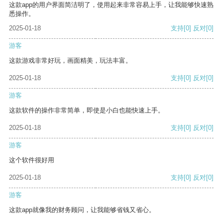
这款app的用户界面简洁明了，使用起来非常容易上手，让我能够快速熟
悉操作。
2025-01-18
支持
[0]
反对
[0]
游客
这款游戏非常好玩，画面精美，玩法丰富。
2025-01-18
支持
[0]
反对
[0]
游客
这款软件的操作非常简单，即使是小白也能快速上手。
2025-01-18
支持
[0]
反对
[0]
游客
这个软件很好用
2025-01-18
支持
[0]
反对
[0]
游客
这款app就像我的财务顾问，让我能够省钱又省心。