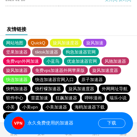
友情链接
网站地图
QuickQ
旋风加速度器
旋风加速
坚果加速器
tiktok加速器
狗急加速器官网
免费vqn外网加速
小蓝鸟
优途加速器官网
风驰加速器
旋风加速器
免费vps加速器外网苹果版
旋风加速度器
快连加速器
快连加速器官网入口
原子加速器
快鸭加速器
快柠檬加速器
旋风加速度器
外网网址导航
软件中心
雷霆加速
狂飙加速器
哔咔漫画
瑞乐小说
小美
小美vpn
小美加速器
海鸥加速器下载
海鸥加速度
雷霆加速版ins
雷霆加速下载
雷霆加速
永久免费使用的加速器
下载
0.092704s
首页
安卓
苹果
排行
推荐